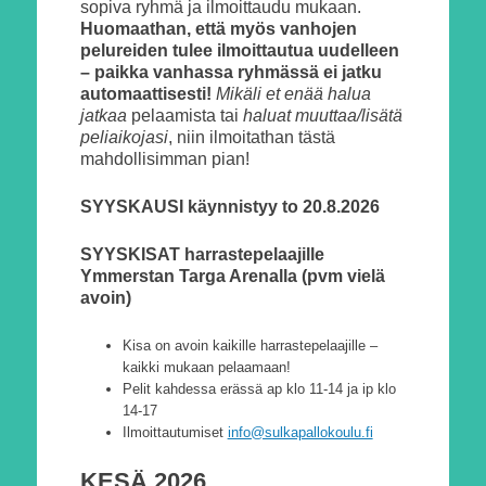
sopiva ryhmä ja ilmoittaudu mukaan.
Huomaathan, että myös vanhojen
pelureiden tulee ilmoittautua uudelleen
– paikka vanhassa ryhmässä ei jatku
automaattisesti!
Mikäli et enää halua
jatkaa
pelaamista tai
haluat muuttaa/lisätä
peliaikojasi
, niin ilmoitathan tästä
mahdollisimman pian!
SYYSKAUSI käynnistyy to 20.8.2026
SYYSKISAT harrastepelaajille
Ymmerstan Targa Arenalla (pvm vielä
avoin)
Kisa on avoin kaikille harrastepelaajille –
kaikki mukaan pelaamaan!
Pelit kahdessa erässä ap klo 11-14 ja ip klo
14-17
Ilmoittautumiset
info@sulkapallokoulu.fi
KESÄ 2026