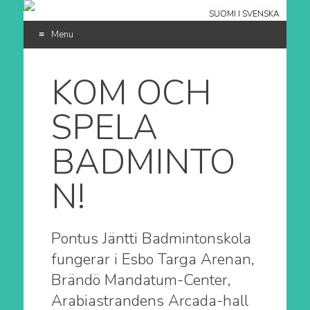
SUOMI
I
SVENSKA
Menu
SKIP
TO
KOM OCH
CONTENT
SPELA
BADMINTO
N!
Pontus Jäntti Badmintonskola
fungerar i Esbo Targa Arenan,
Brändö Mandatum-Center,
Arabiastrandens Arcada-hall