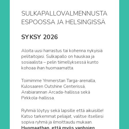
SULKAPALLOVALMENNUSTA
ESPOOSSA JA HELSINGISSÄ
SYKSY 2026
Aloita uusi harrastus tai kohenna nykyisiä
pelitaitojasi. Sulkapallo on hauskaa ja
sosiaalista – pelin tiimellyksessä kunto
kohoaa ihan huomaamatta.
Toimimme Ymmerstan Targa-arenalla,
Kulosaaren Outshine Centerissä,
Arabiarannan Arcada-hallissa sekä
Pirkkola-hallissa.
Ryhmiä löytyy sekä lapsille että aikuisille!
Katso tarkemmat peliajat, valitse itsellesi
sopiva ryhmä ja ilmoittaudu mukaan.
Huomaathan, että myös vanhojen