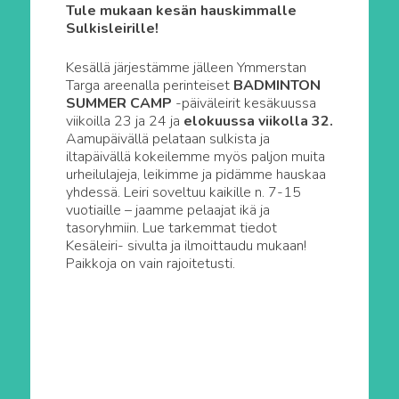
Tule mukaan kesän hauskimmalle
Sulkisleirille!
Kesällä järjestämme jälleen Ymmerstan
Targa areenalla perinteiset
BADMINTON
SUMMER CAMP
-päiväleirit kesäkuussa
viikoilla 23 ja 24 ja
elokuussa viikolla 32.
Aamupäivällä pelataan sulkista ja
iltapäivällä kokeilemme myös paljon muita
urheilulajeja, leikimme ja pidämme hauskaa
yhdessä. Leiri soveltuu kaikille n. 7-15
vuotiaille – jaamme pelaajat ikä ja
tasoryhmiin. Lue tarkemmat tiedot
Kesäleiri- sivulta ja ilmoittaudu mukaan!
Paikkoja on vain rajoitetusti.