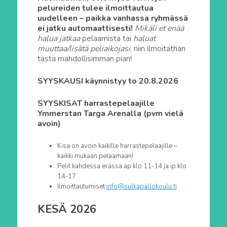
pelureiden tulee ilmoittautua
uudelleen – paikka vanhassa ryhmässä
ei jatku automaattisesti!
Mikäli et enää
halua jatkaa
pelaamista tai
haluat
muuttaa/lisätä peliaikojasi
, niin ilmoitathan
tästä mahdollisimman pian!
SYYSKAUSI käynnistyy to 20.8.2026
SYYSKISAT harrastepelaajille
Ymmerstan Targa Arenalla (pvm vielä
avoin)
Kisa on avoin kaikille harrastepelaajille –
kaikki mukaan pelaamaan!
Pelit kahdessa erässä ap klo 11-14 ja ip klo
14-17
Ilmoittautumiset
info@sulkapallokoulu.fi
KESÄ 2026