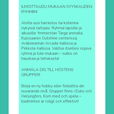
ILMOITTAUDU MUKAAN SYYSKAUDEN
RYHMIIN!
Aloita uusi harrastus tai kohenna
nykyisiä taitojasi. Ryhmiä lapsille ja
aikuisille Ymmerstan Targa arenalla,
Kulosaaren Outshine centerissä,
Arabiarannan Arcada-hallissa ja
Pirkkola-hallissa. Valitse itsellesi sopiva
ryhmä ja tule mukaan – sulkis on
hauskaa ja tehokasta!
ANMÄLA DIG TILL HÖSTENS
GRUPPER!
Börja en ny hobby eller förbättra din
nuvarande nivå. Grupper finns i Esbo och
Helsingfors. Kom med och spela –
badminton är roligt och effektivt!