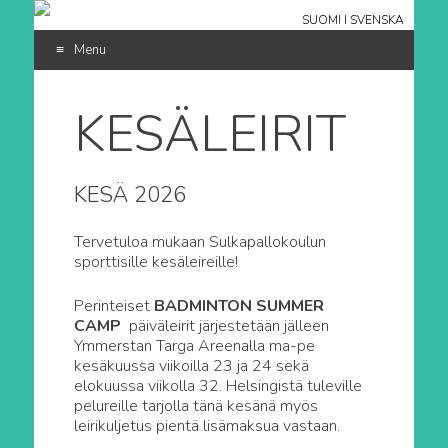
SUOMI
I
SVENSKA
Menu
SKIP
TO
KESÄLEIRIT
CONTENT
KESÄ 2026
Tervetuloa mukaan Sulkapallokoulun
sporttisille kesäleireille!
Perinteiset
BADMINTON SUMMER
CAMP
päiväleirit järjestetään jälleen
Ymmerstan Targa Areenalla ma-pe
kesäkuussa viikoilla 23 ja 24 sekä
elokuussa viikolla 32. Helsingistä tuleville
pelureille tarjolla tänä kesänä myös
leirikuljetus pientä lisämaksua vastaan.