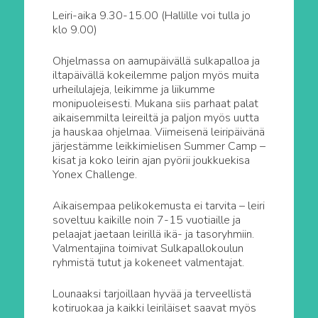
Leiri-aika 9.30-15.00 (Hallille voi tulla jo
klo 9.00)
Ohjelmassa on aamupäivällä sulkapalloa ja
iltapäivällä kokeilemme paljon myös muita
urheilulajeja, leikimme ja liikumme
monipuoleisesti. Mukana siis parhaat palat
aikaisemmilta leireiltä ja paljon myös uutta
ja hauskaa ohjelmaa. Viimeisenä leiripäivänä
järjestämme leikkimielisen Summer Camp –
kisat ja koko leirin ajan pyörii joukkuekisa
Yonex Challenge.
Aikaisempaa pelikokemusta ei tarvita – leiri
soveltuu kaikille noin 7-15 vuotiaille ja
pelaajat jaetaan leirillä ikä- ja tasoryhmiin.
Valmentajina toimivat Sulkapallokoulun
ryhmistä tutut ja kokeneet valmentajat.
Lounaaksi tarjoillaan hyvää ja terveellistä
kotiruokaa ja kaikki leiriläiset saavat myös