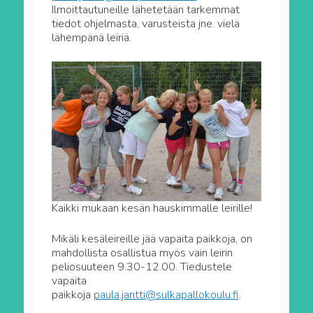
Ilmoittautuneille lähetetään tarkemmat
tiedot ohjelmasta, varusteista jne. vielä
lähempänä leiriä.
Kaikki mukaan kesän hauskimmalle leirille!
Mikäli kesäleireille jää vapaita paikkoja, on
mahdollista osallistua myös vain leirin
peliosuuteen 9.30-12.00. Tiedustele
vapaita
paikkoja
paula.jantti@sulkapallokoulu.fi
.