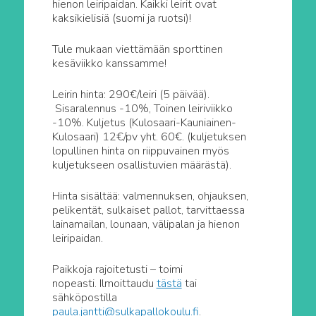
hienon leiripaidan. Kaikki leirit ovat
kaksikielisiä (suomi ja ruotsi)!
Tule mukaan viettämään sporttinen
kesäviikko kanssamme!
Leirin hinta: 290€/leiri (5 päivää).
Sisaralennus -10%, Toinen leiriviikko
-10%. Kuljetus (Kulosaari-Kauniainen-
Kulosaari) 12€/pv yht. 60€. (kuljetuksen
lopullinen hinta on riippuvainen myös
kuljetukseen osallistuvien määrästä).
Hinta sisältää: valmennuksen, ohjauksen,
pelikentät, sulkaiset pallot, tarvittaessa
lainamailan, lounaan, välipalan ja hienon
leiripaidan.
Paikkoja rajoitetusti – toimi
nopeasti. Ilmoittaudu
tästä
tai
sähköpostilla
paula.jantti@sulkapallokoulu.fi
.