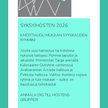
SYKSY/HÖSTEN 2026
ILMOITTAUDU MUKAAN SYYSKAUDEN
RYHMIIN!
Aloita uusi harrastus tai kohenna
nykyisiä taitojasi. Ryhmiä lapsille ja
aikuisille Ymmerstan Targa arenalla,
Kulosaaren Outshine centerissä,
Arabiarannan Arcada-hallissa ja
Pirkkola-hallissa. Valitse itsellesi sopiva
ryhmä ja tule mukaan – sulkis on
hauskaa ja tehokasta!
ANMÄLA DIG TILL HÖSTENS
GRUPPER!