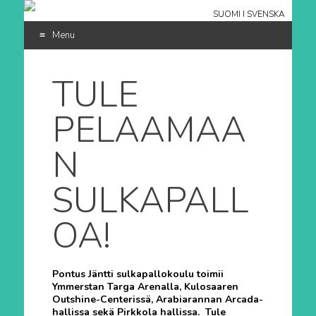
SUOMI
I
SVENSKA
Menu
SKIP
TO
TULE
CONTENT
PELAAMAA
N
SULKAPALL
OA!
Pontus Jäntti sulkapallokoulu toimii
Ymmerstan Targa Arenalla, Kulosaaren
Outshine-Centerissä, Arabiarannan Arcada-
hallissa sekä Pirkkola hallissa. Tule