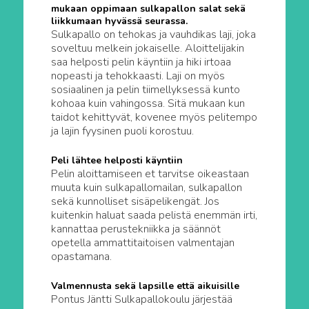
mukaan oppimaan sulkapallon salat sekä
liikkumaan hyvässä seurassa.
Sulkapallo on tehokas ja vauhdikas laji, joka
soveltuu melkein jokaiselle. Aloittelijakin
saa helposti pelin käyntiin ja hiki irtoaa
nopeasti ja tehokkaasti. Laji on myös
sosiaalinen ja pelin tiimellyksessä kunto
kohoaa kuin vahingossa. Sitä mukaan kun
taidot kehittyvät, kovenee myös pelitempo
ja lajin fyysinen puoli korostuu.
Peli lähtee helposti käyntiin
Pelin aloittamiseen et tarvitse oikeastaan
muuta kuin sulkapallomailan, sulkapallon
sekä kunnolliset sisäpelikengät. Jos
kuitenkin haluat saada pelistä enemmän irti,
kannattaa perustekniikka ja säännöt
opetella ammattitaitoisen valmentajan
opastamana.
Valmennusta sekä lapsille että aikuisille
Pontus Jäntti Sulkapallokoulu järjestää